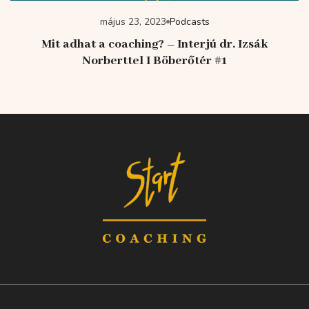
május 23, 2023
Podcasts
Mit adhat a coaching? – Interjú dr. Izsák
Norberttel I Böberőtér #1