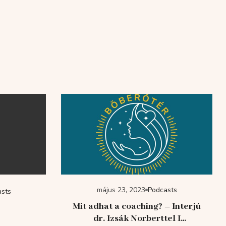
május 23, 2023
Podcasts
asts
Mit adhat a coaching? – Interjú
dr. Izsák Norberttel I