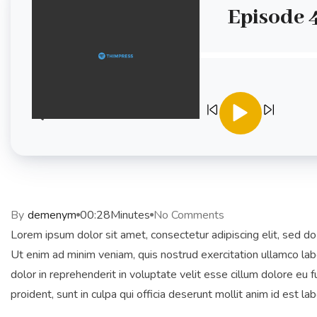
Episode 
00:00
Speed 1X
By
demenym
00:28
Minutes
No Comments
Lorem ipsum dolor sit amet, consectetur adipiscing elit, sed d
Ut enim ad minim veniam, quis nostrud exercitation ullamco lab
dolor in reprehenderit in voluptate velit esse cillum dolore eu f
proident, sunt in culpa qui officia deserunt mollit anim id est la