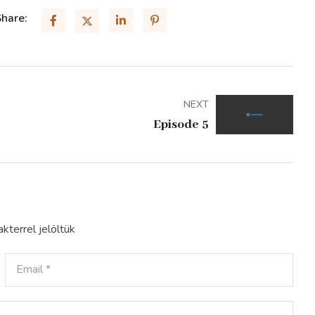
hare:
NEXT
Episode 5
kterrel jelöltük