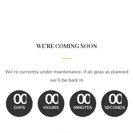
WE'RE COMING SOON
We’re currently under maintenance, if all goas as planned
we’ll be back in
0
0
0
0
0
0
0
0
0
0
0
0
0
0
0
0
0
DAYS
HOURS
MINUTES
SECONDS